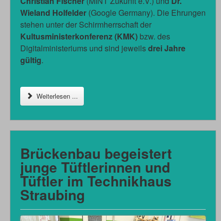
Christian Fischer
(MINT Zukunft e.V.) und
Dr.
Wieland Holfelder
(Google Germany). Die Ehrungen
stehen unter der Schirmherrschaft der
Kultusministerkonferenz (KMK)
bzw. des
Digitalministeriums und sind jeweils
drei Jahre
gültig
.
Weiterlesen ...
Brückenbau begeistert
junge Tüftlerinnen und
Tüftler im Technikhaus
Straubing