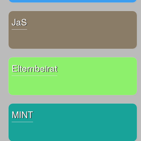
JaS
Elternbeirat
MINT